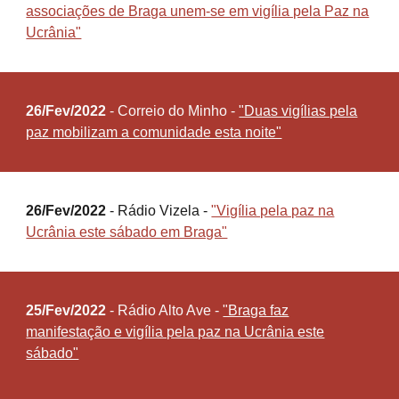
associações de Braga unem-se em vigília pela Paz na
Ucrânia"
26/Fev/2022
- Correio do Minho -
"Duas vigílias pela
paz mobilizam a comunidade esta noite"
26/Fev/2022
- Rádio Vizela -
"Vigília pela paz na
Ucrânia este sábado em Braga"
2
5
/Fev/2022
- Rádio
Alto Ave
-
"Braga faz
manifestação e vigília pela paz na Ucrânia este
sábado"