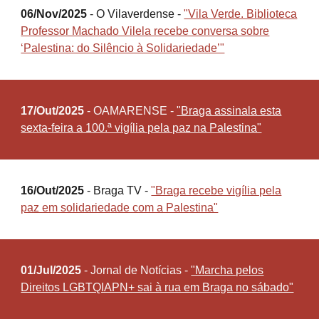
06/Nov/2025
- O Vilaverdense -
"Vila Verde. Biblioteca
Professor Machado Vilela recebe conversa sobre
‘Palestina: do Silêncio à Solidariedade’"
17/Out/2025
- OAMARENSE -
"Braga assinala esta
sexta-feira a 100.ª vigília pela paz na Palestina"
16/Out/2025
- Braga TV -
"Braga recebe vigília pela
paz em solidariedade com a Palestina"
01/Jul/2025
- Jornal de Notícias -
"Marcha pelos
Direitos LGBTQIAPN+ sai à rua em Braga no sábado"