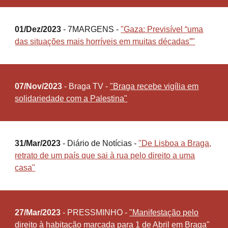
01/Dez/2023
- 7MARGENS -
"Gaza: Previsível “uma
das situações mais horríveis em muitas décadas”"
07/Nov/2023
- Braga TV -
"Braga recebe vigília em
solidariedade com a Palestina"
31/Mar/2023
- Diário de Notícias -
"De Lisboa a Braga,
retrato de um país que sai à rua pelo direito a uma
casa"
27/Mar/2023
- PRESSMINHO -
"Manifestação pelo
direito à habitação marcada para 1 de Abril em Braga"